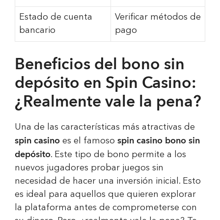
Estado de cuenta
Verificar métodos de
bancario
pago
Beneficios del bono sin
depósito en Spin Casino:
¿Realmente vale la pena?
Una de las características más atractivas de
spin casino
spin casino bono sin
es el famoso
depósito
. Este tipo de bono permite a los
nuevos jugadores probar juegos sin
necesidad de hacer una inversión inicial. Esto
es ideal para aquellos que quieren explorar
la plataforma antes de comprometerse con