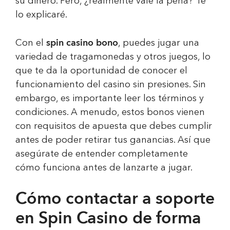
su dinero. Pero, ¿realmente vale la pena? Te
lo explicaré.
spin casino bono
Con el
, puedes jugar una
variedad de tragamonedas y otros juegos, lo
que te da la oportunidad de conocer el
funcionamiento del casino sin presiones. Sin
embargo, es importante leer los términos y
condiciones. A menudo, estos bonos vienen
con requisitos de apuesta que debes cumplir
antes de poder retirar tus ganancias. Así que
asegúrate de entender completamente
cómo funciona antes de lanzarte a jugar.
Cómo contactar a soporte
en Spin Casino de forma