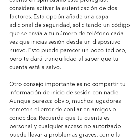
cuenta en
esté protegida,
considera activar la autenticación de dos
factores. Esta opción añade una capa
adicional de seguridad, solicitando un código
que se envía a tu número de teléfono cada
vez que inicias sesión desde un dispositivo
nuevo. Esto puede parecer un poco tedioso,
pero te dará tranquilidad al saber que tu
cuenta está a salvo.
Otro consejo importante es no compartir tu
información de inicio de sesión con nadie.
Aunque parezca obvio, muchos jugadores
cometen el error de confiar en amigos o
conocidos. Recuerda que tu cuenta es
personal y cualquier acceso no autorizado
puede llevar a problemas graves, como la