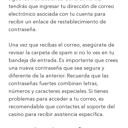
tendrás que ingresar tu dirección de correo
electrónico asociada con tu cuenta para
recibir un enlace de restablecimiento de
contraseña.
Una vez que recibas el correo, asegúrate de
revisar la carpeta de spam si no lo ves en tu
bandeja de entrada. Es importante que crees
una nueva contraseña que sea segura y
diferente de la anterior. Recuerda que las
contraseñas fuertes combinan letras,
números y caracteres especiales. Si tienes
problemas para acceder a tu correo, es
recomendable que contactes al soporte del
casino para recibir asistencia específica.