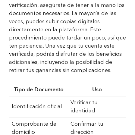
verificación, asegúrate de tener a la mano los
documentos necesarios. La mayoría de las
veces, puedes subir copias digitales
directamente en la plataforma. Este
procedimiento puede tardar un poco, así que
ten paciencia. Una vez que tu cuenta esté
verificada, podrás disfrutar de los beneficios
adicionales, incluyendo la posibilidad de
retirar tus ganancias sin complicaciones.
Tipo de Documento
Uso
Verificar tu
Identificación oficial
identidad
Comprobante de
Confirmar tu
domicilio
dirección