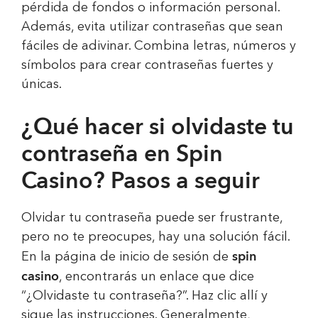
pérdida de fondos o información personal.
Además, evita utilizar contraseñas que sean
fáciles de adivinar. Combina letras, números y
símbolos para crear contraseñas fuertes y
únicas.
¿Qué hacer si olvidaste tu
contraseña en Spin
Casino? Pasos a seguir
Olvidar tu contraseña puede ser frustrante,
pero no te preocupes, hay una solución fácil.
spin
En la página de inicio de sesión de
casino
, encontrarás un enlace que dice
“¿Olvidaste tu contraseña?”. Haz clic allí y
sigue las instrucciones. Generalmente,