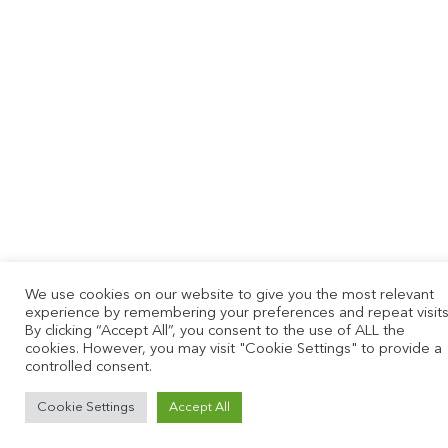
We use cookies on our website to give you the most relevant
experience by remembering your preferences and repeat visits
By clicking “Accept All”, you consent to the use of ALL the
cookies. However, you may visit "Cookie Settings" to provide a
controlled consent.
Cookie Settings
Accept All